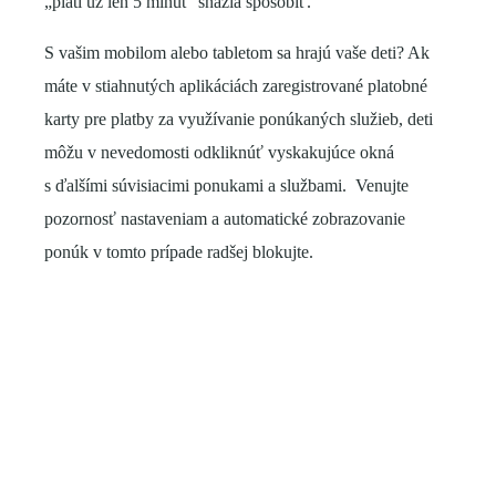
„platí už len 5 minút“ snažia spôsobiť.
S vašim mobilom alebo tabletom sa hrajú vaše deti? Ak
máte v stiahnutých aplikáciách zaregistrované platobné
karty pre platby za využívanie ponúkaných služieb, deti
môžu v nevedomosti odkliknúť vyskakujúce okná
s ďalšími súvisiacimi ponukami a službami. Venujte
pozornosť nastaveniam a automatické zobrazovanie
ponúk v tomto prípade radšej blokujte.