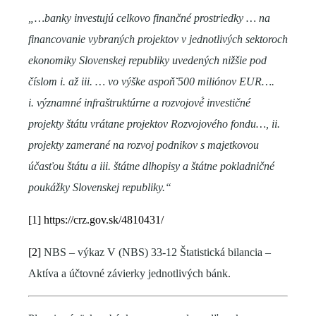
„…banky investujú celkovo finančné prostriedky … na
financovanie vybraných projektov v jednotlivých sektoroch
ekonomiky Slovenskej republiky uvedených nižšie pod
číslom i. až iii. … vo výške aspoň̌ 500 miliónov EUR….
i. významné infraštruktúrne a rozvojové́ investičné
projekty štátu vrátane projektov Rozvojového fondu…, ii.
projekty zamerané na rozvoj podnikov s majetkovou
účasťou štátu a iii. štátne dlhopisy a štátne pokladničné
poukážky Slovenskej republiky.“
[1]
https://crz.gov.sk/4810431/
[2]
NBS – výkaz V (NBS) 33-12 Štatistická bilancia –
Aktíva a účtovné závierky jednotlivých bánk.