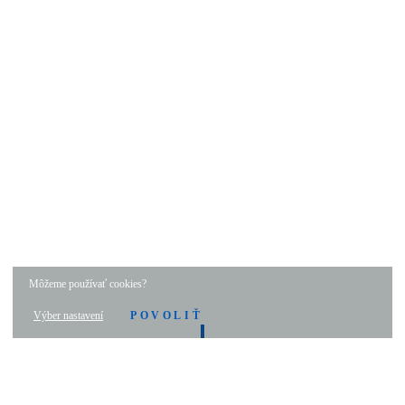
Môžeme používať cookies?
Výber nastavení
POVOLIŤ