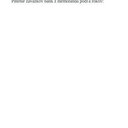
Plnenie záväzkov bánk z memoranda podľa rokov: