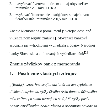
navyšovať úverovanie firiem ako aj obyvateľstva
minimálne o 1 mld. EUR a
zvyšovať financovanie a subjektov s majetkovou
účasťou štátu minimálne o 0,5 mld. EUR.
Znenie Memoranda o porozumení je verejne dostupné
v Centrálnom registri zmlúv
[1]
. Slovenská banková
asociácia pri vyhodnotení vychádzala z údajov Národnej
[2]
banky Slovenska a auditovaných výsledkov bánk
.
Znenie záväzkov bánk z memoranda
1.
Posilnenie vlastných zdrojov
„(Banky) …navrhnú svojim akcionárom len vyplatenie
dividend najviac do výšky čistého zisku daného účtovného
roka zníženej o sumu rovnajúcu sa 0,2 % výšky pasív
banky vypočítaných podľa zákona o osobitnom odvode so