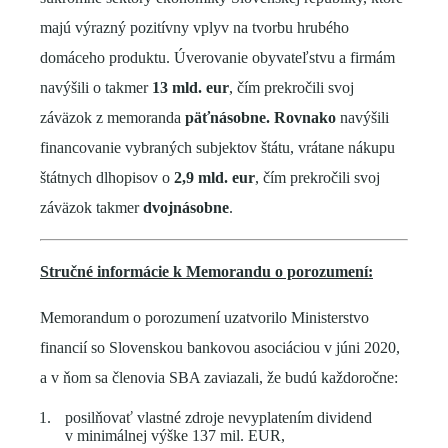
majú výrazný pozitívny vplyv na tvorbu hrubého
domáceho produktu. Úverovanie obyvateľstvu a firmám
navýšili o takmer
13 mld. eur
, čím prekročili svoj
záväzok z memoranda
päťnásobne. Rovnako
navýšili
financovanie vybraných subjektov štátu, vrátane nákupu
štátnych dlhopisov o
2,9 mld. eur
, čím prekročili svoj
záväzok takmer
dvojnásobne
.
Stručné informácie k Memorandu o porozumení:
Memorandum o porozumení uzatvorilo Ministerstvo
financií so Slovenskou bankovou asociáciou v júni 2020,
a v ňom sa členovia SBA zaviazali, že budú každoročne:
posilňovať vlastné zdroje nevyplatením dividend
v minimálnej výške 137 mil. EUR,