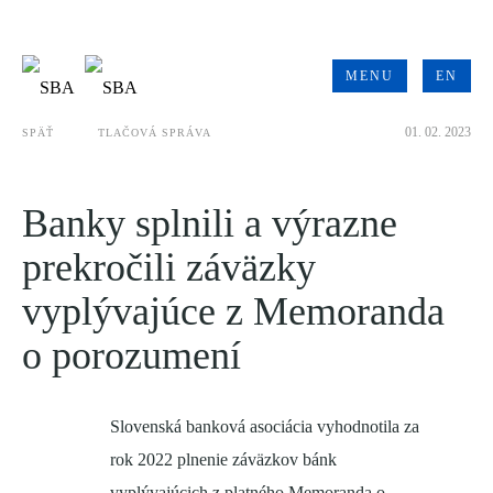
MENU
EN
01. 02. 2023
SPÄŤ
TLAČOVÁ SPRÁVA
Banky splnili a výrazne
prekročili záväzky
vyplývajúce z Memoranda
o porozumení
Slovenská banková asociácia vyhodnotila za
rok 2022 plnenie záväzkov bánk
vyplývajúcich z platného Memoranda o