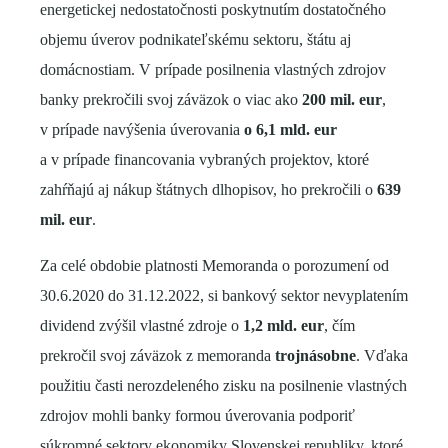
energetickej nedostatočnosti poskytnutím dostatočného
objemu úverov podnikateľskému sektoru, štátu aj
domácnostiam. V prípade posilnenia vlastných zdrojov
banky prekročili svoj záväzok o viac ako
200 mil. eur
,
v prípade navýšenia úverovania
o 6,1 mld. eur
a v prípade financovania vybraných projektov, ktoré
zahŕňajú aj nákup štátnych dlhopisov, ho prekročili o
639
mil. eur
.
Za celé obdobie platnosti Memoranda o porozumení od
30.6.2020 do 31.12.2022, si bankový sektor nevyplatením
dividend zvýšil vlastné zdroje o
1,2 mld. eur
, čím
prekročil svoj záväzok z memoranda
trojnásobne
. Vďaka
použitiu časti nerozdeleného zisku na posilnenie vlastných
zdrojov mohli banky formou úverovania podporiť
súkromné sektory ekonomiky Slovenskej republiky, ktoré